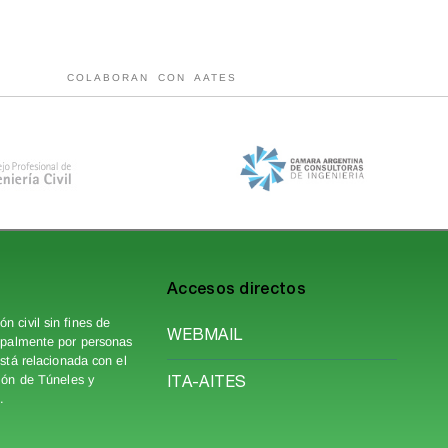
COLABORAN CON AATES
Accesos directos
 civil sin fines de
WEBMAIL
ipalmente por personas
está relacionada con el
ción de Túneles y
ITA-AITES
.