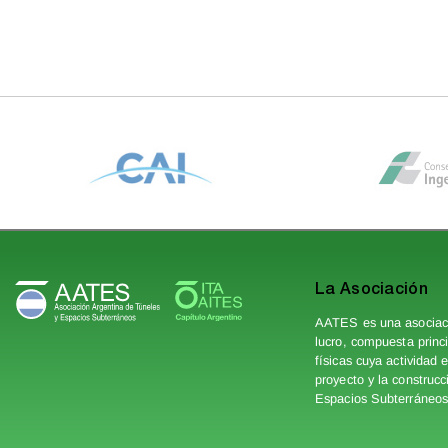
La Asociación
AATES es una asociacón
lucro, compuesta princ
físicas cuya actividad 
proyecto y la construc
Espacios Subterráneos