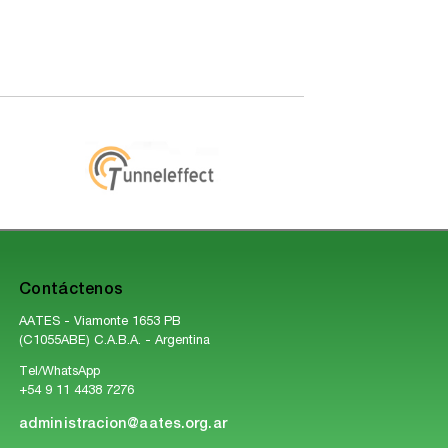
Contáctenos
AATES - Viamonte 1653 PB
(C1055ABE) C.A.B.A. - Argentina
Tel/WhatsApp
+54 9 11 4438 7276
administracion@aates.org.ar