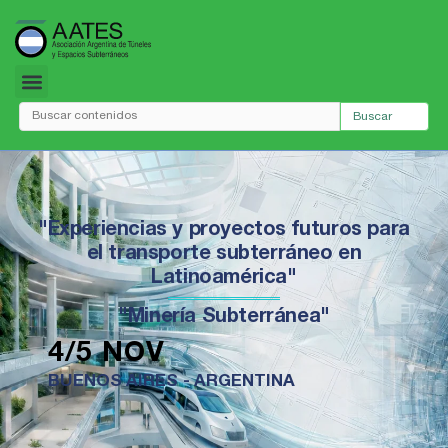
Ir
al
contenido
Buscar
"Experiencias y proyectos futuros para
el transporte subterráneo en
Latinoamérica"
"Minería Subterránea"
4/5 NOV
BUENOS AIRES - ARGENTINA