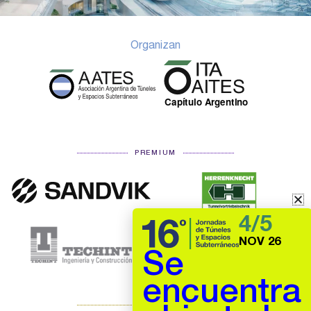
Organizan
PREMIUM
4/5
NOV 26
Se
encuentra
ORO