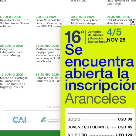
East
and fit-out
underground railway
extension
6 JULIO 2026
2 JULIO 2026
30 JUNIO 2026
26 JUNIO 2026
Revista Obras
From Montréal to
SDPW to complete
II ELAT – Ya están
Subterráneas Nueva
Lisbon: Continuing
Midline drainage
abiertas las
edición
the ONE ITA Journey
project by early
inscripciones. Los
4/5
next year
cupos son
limitados. Sumate
NOV 26
Se
25 JUNIO 2026
25 JUNIO 2026
23 JUNIO 2026
18 JUNIO 2026
Congreso
Melbourne subway
Tunnelling Works
The first
Latinoamericano
megaproject:
For $5.58B Of Dubai
Fehmarnbelt tunnel
Tunnel Mining
excavation works
Metro Blue Line
element has been
encuentra
underway at TBM
Launched
successfully
launch site
immersed
abierta la
16 JUNIO 2026
11 JUNIO 2026
11 JUNIO 2026
9 JUNIO 2026
Morocco, Portugal
Estadísticas de la
MMRDA completes
TBM removal
inscripció
to Launch €800
Industria del Túnel
250m tunnelling for
begins after
Million Undersea
Orange Gate project
completion of
Highway Project
Sydney Metro West
tunnels
Aranceles
COLABORAN CON AATES
SOCIO
USD 90
JOVEN / ESTUDIANTE
USD 45
NO SOCIO
USD 120