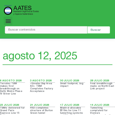
Ir
al
contenido
Buscar
agosto 12, 2025
6 AGOSTO 2026
3 AGOSTO 2026
30 JULIO 2026
28 JULIO 2026
Terratec TBM
«Greater Bay Area
Small footprint, big
Final breakthrough
makes first
Xili» TBM
impact
made on North East
breakthrough on
Completes Factory
Link project
Delhi Metro Phase
Acceptance
IV Silver Line
23 JULIO 2026
21 JULIO 2026
17 JULIO 2026
14 JULIO 2026
TBMs delivered for
HS2 completes
Madrid allocates
Tunnelling
Grand Paris
structure of Burton
$119m for Line 11
completed for
Express Line 15
Green tunnel
tunnelling systems
Vienna’s