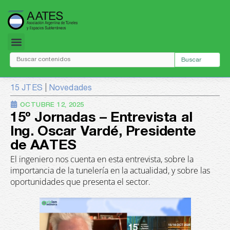
Ir
al
contenido
JORNADAS ANTERIORES
Buscar
15 JTES
|
Novedades
OCTUBRE 12, 2025
15º Jornadas – Entrevista al
Ing. Oscar Vardé, Presidente
de AATES
El ingeniero nos cuenta en esta entrevista, sobre la
importancia de la tunelería en la actualidad, y sobre las
oportunidades que presenta el sector.