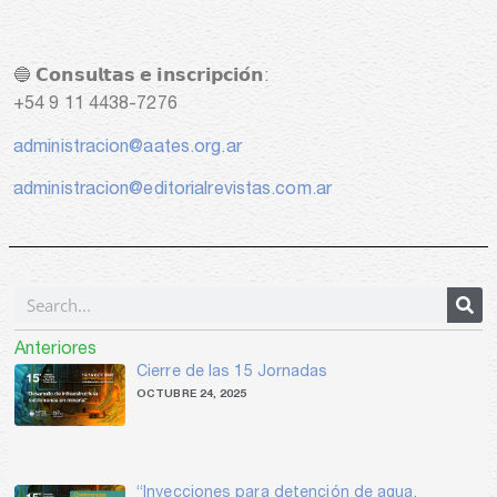
🔵 𝗖𝗼𝗻𝘀𝘂𝗹𝘁𝗮𝘀 𝗲 𝗶𝗻𝘀𝗰𝗿𝗶𝗽𝗰𝗶𝗼́𝗻:
+54 9 11 4438-7276
administracion@aates.org.ar
administracion@editorialrevistas.com.ar
Search
Anteriores
Cierre de las 15 Jornadas
OCTUBRE 24, 2025
“Inyecciones para detención de agua,