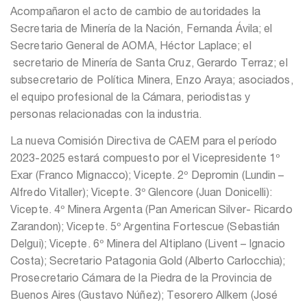
Acompañaron el acto de cambio de autoridades la
Secretaria de Minería de la Nación, Fernanda Ávila; el
Secretario General de AOMA, Héctor Laplace; el
secretario de Minería de Santa Cruz, Gerardo Terraz; el
subsecretario de Política Minera, Enzo Araya; asociados,
el equipo profesional de la Cámara, periodistas y
personas relacionadas con la industria.
La nueva Comisión Directiva de CAEM para el período
2023-2025 estará compuesto por el Vicepresidente 1º
Exar (Franco Mignacco); Vicepte. 2º Depromin (Lundin –
Alfredo Vitaller); Vicepte. 3º Glencore (Juan Donicelli):
Vicepte. 4º Minera Argenta (Pan American Silver- Ricardo
Zarandon); Vicepte. 5º Argentina Fortescue (Sebastián
Delgui); Vicepte. 6º Minera del Altiplano (Livent – Ignacio
Costa); Secretario Patagonia Gold (Alberto Carlocchia);
Prosecretario Cámara de la Piedra de la Provincia de
Buenos Aires (Gustavo Núñez); Tesorero Allkem (José