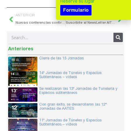
Reserve su lugar
Formulario
Prev
Nex
ANTERIOR
SIGUIENTE
Nuevas conferencias confirmadas
Suscribite al NewsLetter AITES
Search
Anteriores
Cierre de las 15 Jornadas
14º Jornadas de Túneles y Espacios
Subterráneos – videos
Se realizaron las 13º Jornadas de Tunelería y
Espacios subterráneos
Con gran éxito, se desarrollaron las 12°
Jornadas de AATES
11º Jornadas de Túneles y Espacios
Subterráneos – videos