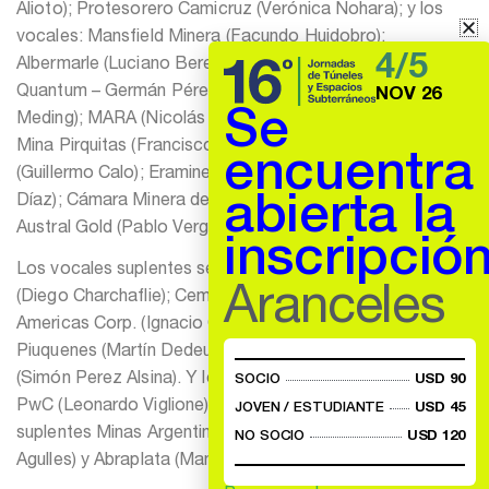
Alioto); Protesorero Camicruz (Verónica Nohara); y los
vocales: Mansfield Minera (Facundo Huidobro);
4/5
Albermarle (Luciano Berenstein); Corriente Argentina (First
Quantum – Germán Pérez); McEwen Copper (Michael
NOV 26
Se
Meding); MARA (Nicolás Bareta); Cefas (Pedro Brandi);
Mina Pirquitas (Francisco Saravia); Rincon Mining
encuentra
(Guillermo Calo); Eramine Sudamericana (Daniel Chávez
abierta la
Díaz); Cámara Minera de San Juan (Ricardo Martínez);
Austral Gold (Pablo Vergara del Carril)
inscripció
Los vocales suplentes serán Filo del Sol Exploración
Aranceles
(Diego Charchaflie); Cemincor (José Díaz); Lithium
Americas Corp. (Ignacio Celorrio); Compañía Minera
Piuquenes (Martín Dedeu) y Cámara Minera de Salta
(Simón Perez Alsina). Y los revisores de cuentas titulares
SOCIO
USD 90
PwC (Leonardo Viglione) y KPMG (Mario Belardinelli) y
JOVEN / ESTUDIANTE
USD 45
suplentes Minas Argentinas S.A. (Mineros – Marcelo
NO SOCIO
USD 120
Agulles) y Abraplata (Manuel Benítez).