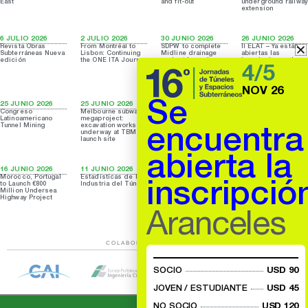
East
and fit-out
underground railway
extension
6 JULIO 2026
2 JULIO 2026
30 JUNIO 2026
26 JUNIO 2026
Revista Obras
From Montréal to
SDPW to complete
II ELAT – Ya están
Subterráneas Nueva
Lisbon: Continuing
Midline drainage
abiertas las
edición
the ONE ITA Journey
project by early
inscripciones. Los
4/5
next year
cupos son
limitados. Sumate
NOV 26
Se
25 JUNIO 2026
25 JUNIO 2026
23 JUNIO 2026
18 JUNIO 2026
Congreso
Melbourne subway
Tunnelling Works
The first
Latinoamericano
megaproject:
For $5.58B Of Dubai
Fehmarnbelt tunnel
Tunnel Mining
excavation works
Metro Blue Line
element has been
encuentra
underway at TBM
Launched
successfully
launch site
immersed
abierta la
16 JUNIO 2026
11 JUNIO 2026
11 JUNIO 2026
9 JUNIO 2026
Morocco, Portugal
Estadísticas de la
MMRDA completes
TBM removal
inscripció
to Launch €800
Industria del Túnel
250m tunnelling for
begins after
Million Undersea
Orange Gate project
completion of
Highway Project
Sydney Metro West
tunnels
Aranceles
COLABORAN CON AATES
SOCIO
USD 90
JOVEN / ESTUDIANTE
USD 45
NO SOCIO
USD 120