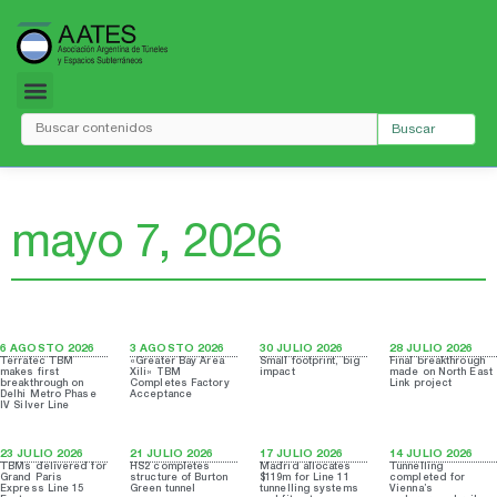
Ir
al
contenido
Buscar
mayo 7, 2026
6 AGOSTO 2026
3 AGOSTO 2026
30 JULIO 2026
28 JULIO 2026
Terratec TBM
«Greater Bay Area
Small footprint, big
Final breakthrough
makes first
Xili» TBM
impact
made on North East
breakthrough on
Completes Factory
Link project
Delhi Metro Phase
Acceptance
IV Silver Line
23 JULIO 2026
21 JULIO 2026
17 JULIO 2026
14 JULIO 2026
TBMs delivered for
HS2 completes
Madrid allocates
Tunnelling
Grand Paris
structure of Burton
$119m for Line 11
completed for
Express Line 15
Green tunnel
tunnelling systems
Vienna’s